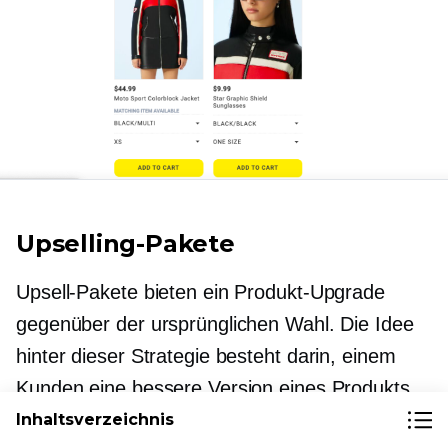
Upselling-Pakete
Upsell-Pakete bieten ein Produkt-Upgrade
gegenüber der ursprünglichen Wahl. Die Idee
hinter dieser Strategie besteht darin, einem
Kunden eine bessere Version eines Produkts
zu einem angemessenen Preis anzubieten.
Inhaltsverzeichnis