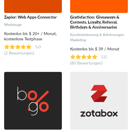
Dropshipping
Zapier: Web Apps Connector
Gratisfaction: Giveaways &
Contests, Loyalty, Referral,
Werkzeuge
Birthdays & Anniversaries
Katalog- und Bestellverwaltung
Kostenlos bis $ 20+ / Monat,
Kundenbetreuung & Belohnungen,
kostenlose Testphase
Marketing
5.0
Auf Marktplätzen verkaufen
Kostenlos bis $ 39 / Monat
(2 Bewertungen)
5.0
(80 Bewertungen)
Abrechung
Versand
Analysen und Berichte
Kundenbetreuung & Belohnungen