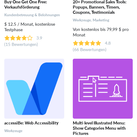
Buy One Get One Free:
20+ Promotional Sales Tools:
Verkaufsförderung
Popups, Banners, Timers,
Coupons, Testimonials
Werkzeuge
Kundenbetreuung & Belohnungen
Werkzeuge, Marketing
$ 12.5 / Monat, kostenlose
Von kostenlos bis 79,99 $ pro
Testphase
Monat
3.9
4.8
(15 Bewertungen)
(66 Bewertungen)
accessiBe: Web Accessibility
Multi-level Illustrated Menu:
Show Categories Menu with
Werkzeuge
Pictures