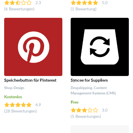
2.3
5.0
(6 Bewertungen)
(1 Bewertung)
Speicherbutton für Pinterest
Syncee for Suppliers
Shop-Design
Dropshipping, Content
Management-Systeme (CMS)
Kostenlos
Free
4.9
3.0
(28 Bewertungen)
(5 Bewertungen)