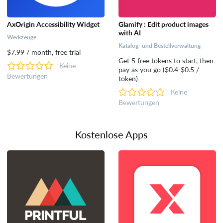
AxOrigin Accessibility Widget
Glamify : Edit product images
with AI
Werkzeuge
Katalog- und Bestellverwaltung
$7.99 / month, free trial
Get 5 free tokens to start, then
Keine
pay as you go ($0.4-$0.5 /
Bewertungen
token)
Keine
Bewertungen
Kostenlose Apps