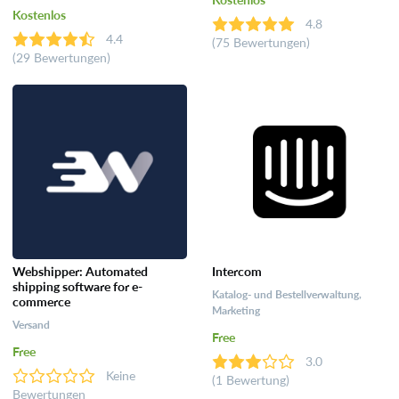
Kostenlos
4.8
4.4
(75 Bewertungen)
(29 Bewertungen)
Webshipper: Automated
Intercom
shipping software for e-
Katalog- und Bestellverwaltung,
commerce
Marketing
Versand
Free
Free
3.0
Keine
(1 Bewertung)
Bewertungen