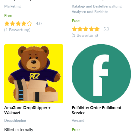
Marketing
Katalog- und Bestellverwaltung,
Analysen und Berichte
Free
Free
4.0
5.0
(1 Bewertung)
(1 Bewertung)
AmaZone DropShipper +
Fulfillrite: Order Fulfillment
Walmart
Service
Dropshipping
Versand
Billed externally
Free