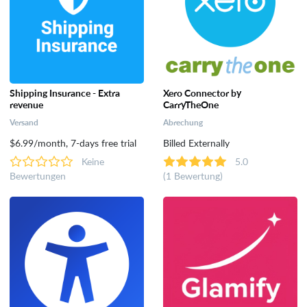
Shipping Insurance - Extra
Xero Connector by
revenue
CarryTheOne
Versand
Abrechung
$6.99/month, 7-days free trial
Billed Externally
Keine
5.0
Bewertungen
(1 Bewertung)