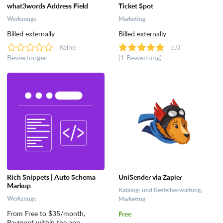
what3words Address Field
Ticket Spot
Werkzeuge
Marketing
Billed externally
Billed externally
Keine
5.0
Bewertungen
(1 Bewertung)
Rich Snippets | Auto Schema
UniSender via Zapier
Markup
Katalog- und Bestellverwaltung,
Werkzeuge
Marketing
From Free to $35/month,
Free
Payment within the app