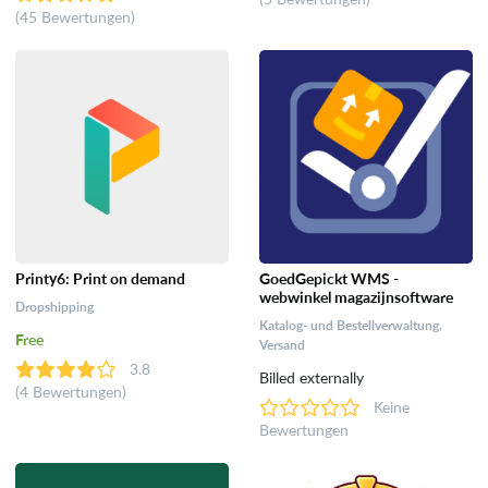
(45 Bewertungen)
Printy6: Print on demand
GoedGepickt WMS -
webwinkel magazijnsoftware
Dropshipping
Katalog- und Bestellverwaltung,
Free
Versand
3.8
Billed externally
(4 Bewertungen)
Keine
Bewertungen