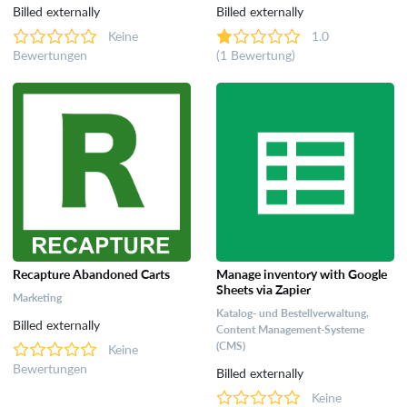
Billed externally
Billed externally
Keine
1.0
Bewertungen
(1 Bewertung)
Recapture Abandoned Carts
Manage inventory with Google
Sheets via Zapier
Marketing
Katalog- und Bestellverwaltung,
Billed externally
Content Management-Systeme
(CMS)
Keine
Bewertungen
Billed externally
Keine