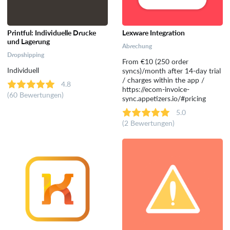
Printful: Individuelle Drucke
Lexware Integration
und Lagerung
Abrechung
Dropshipping
From €10 (250 order
Individuell
syncs)/month after 14-day trial
/ charges within the app /
4.8
https://ecom-invoice-
(60 Bewertungen)
sync.appetizers.io/#pricing
5.0
(2 Bewertungen)