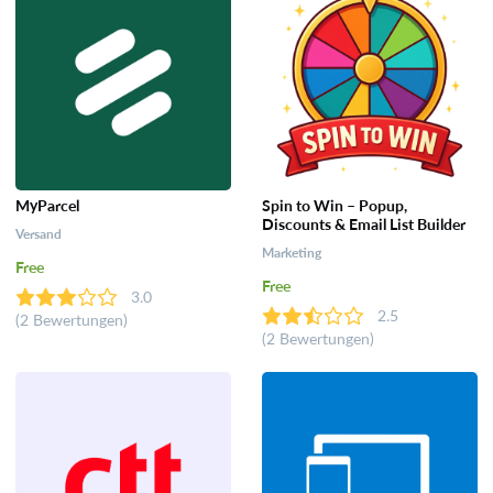
MyParcel
Spin to Win – Popup,
Discounts & Email List Builder
Versand
Marketing
Free
Free
3.0
2.5
(2 Bewertungen)
(2 Bewertungen)