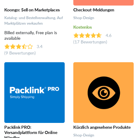
Koongo: Sell on Marketplaces
Checkout-Meldungen
Katalog- und Bestellverwaltung, Auf
Shop-Design
Marktplätzen verkaufen
Kostenlos
Billed externally, Free plan is
4.6
available
(17 Bewertungen)
3.4
(9 Bewertungen)
Packlink PRO:
Kürzlich angesehene Produkte
Versandplattform für Online
Shop-Design
Händler