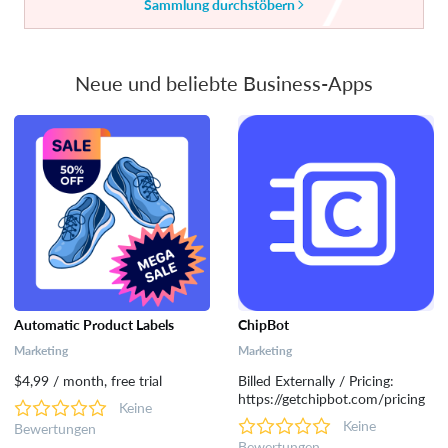
Sammlung durchstöbern
Neue und beliebte Business-Apps
Automatic Product Labels
ChipBot
Marketing
Marketing
$4,99 / month, free trial
Billed Externally / Pricing:
https://getchipbot.com/pricing
Keine
Keine
Bewertungen
Bewertungen