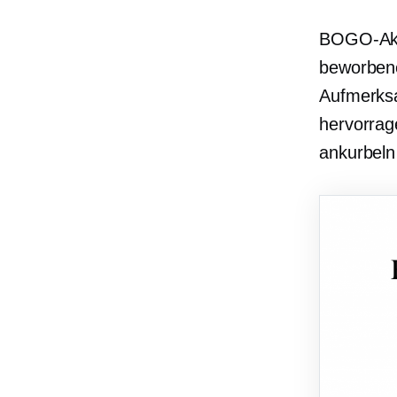
BOGO-Akti
beworbene
Aufmerksa
hervorrag
ankurbel