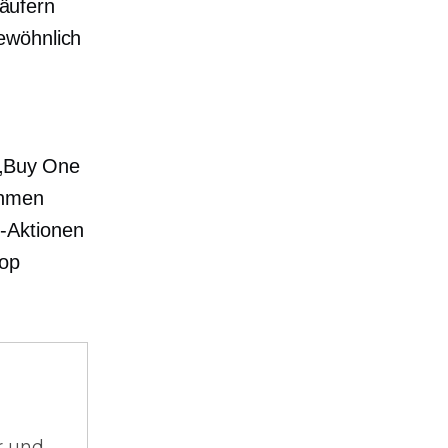
äufern
ewöhnlich
 „Buy One
ehmen
-Aktionen
hop
r und