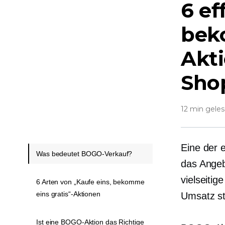
6 ef
bek
Akti
Sho
12 min gele
Eine der e
Was bedeutet BOGO-Verkauf?
das Angeb
vielseiti
6 Arten von „Kaufe eins, bekomme
eins gratis“-Aktionen
Umsatz st
Ist eine BOGO-Aktion das Richtige