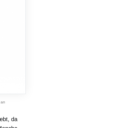
 an
ebt, da