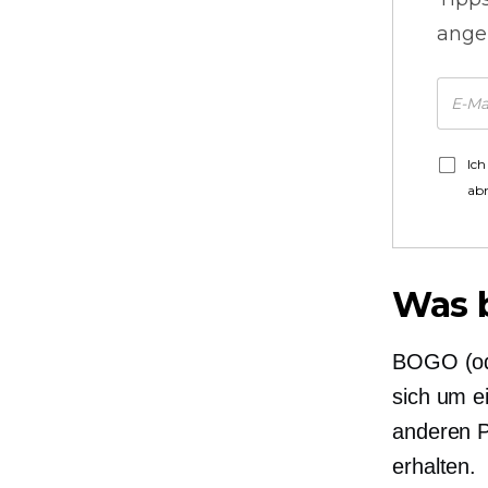
ange
Ich
ab
Was 
BOGO (od
sich um e
anderen P
erhalten.