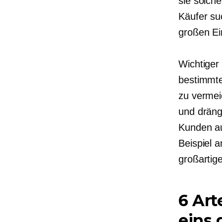
sie solch
Käufer su
großen Ei
Wichtiger
bestimmte
zu vermei
und dräng
Kunden au
Beispiel 
großartig
6 Ar
eins 