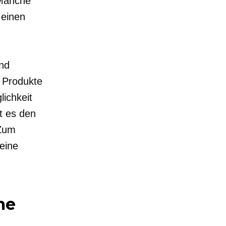
 Manche
 einen
end
 Produkte
ichkeit
t es den
 Zum
 eine
me