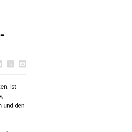
-
en, ist
e,
rn und den