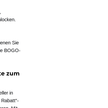
,
locken.
denen Sie
ige BOGO-
ite zum
ller in
 Rabatt“-