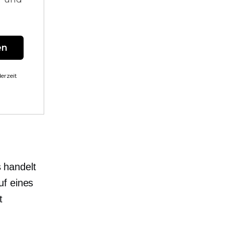
en
erzeit
 handelt
uf eines
t