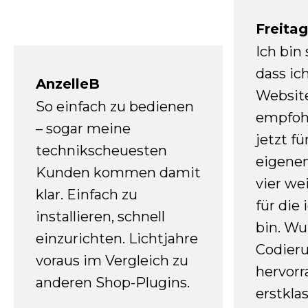
Freita
Ich bin
dass ic
AnzelleB
Websit
So einfach zu bedienen
empfoh
– sogar meine
jetzt f
technikscheuesten
eigenen
Kunden kommen damit
vier we
klar. Einfach zu
für die
installieren, schnell
bin. W
einzurichten. Lichtjahre
Codieru
voraus im Vergleich zu
hervor
anderen Shop-Plugins.
erstkla