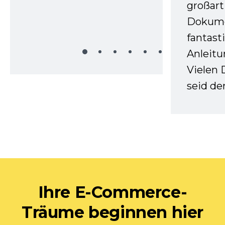
großart
Dokume
fantast
Anleitu
Vielen 
seid d
Ihre E-Commerce-
Träume beginnen hier