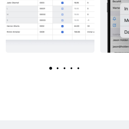
Massenaktualisierung deiner
In-App-Er
Bestellungen, wenn
Bestellun
du mehrere auf einmal
oder Abhol
versendest oder auslieferst