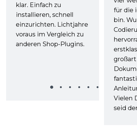
vier we
klar. Einfach zu
für die
installieren, schnell
bin. W
einzurichten. Lichtjahre
Codieru
voraus im Vergleich zu
hervor
anderen Shop-Plugins.
erstkla
großart
Dokume
fantast
Anleitu
Vielen 
seid d