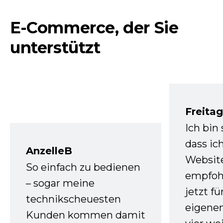
E-Commerce, der Sie
unterstützt
Freita
Ich bin
dass ic
AnzelleB
Websit
So einfach zu bedienen
empfoh
– sogar meine
jetzt f
technikscheuesten
eigenen
Kunden kommen damit