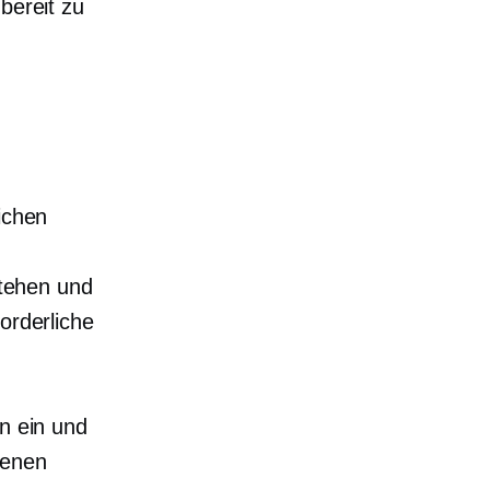
bereit zu
lichen
tehen und
orderliche
en ein und
genen