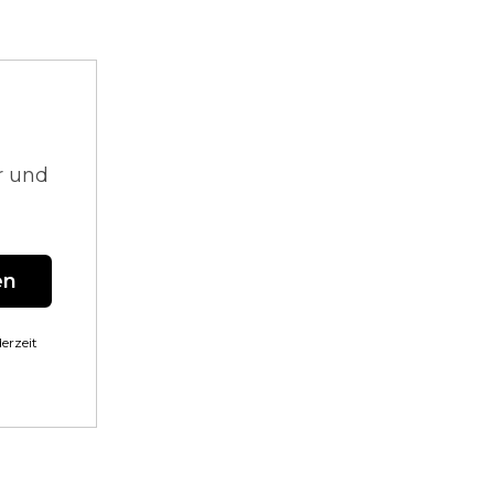
r und
en
erzeit