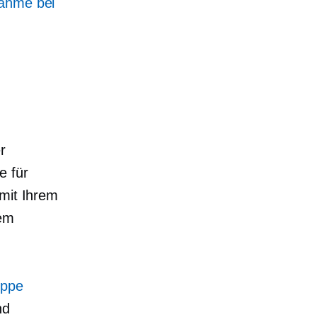
nahme bei
r
e für
 mit Ihrem
dem
uppe
nd