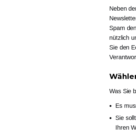
Neben der 
Newslette
Spam denk
nützlich 
Sie den E
Verantwort
Wählen
Was Sie b
Es muss
Sie sol
Ihren W