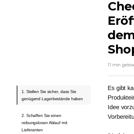
Chec
Eröf
dem
Sho
11 min gele
Es gibt k
1. Stellen Sie sicher, dass Sie
Produktein
genügend Lagerbestände haben
Idee vorz
2. Schaffen Sie einen
Vorbereit
reibungslosen Ablauf mit
Lieferanten