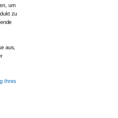
ien, um
dukt zu
ehende
se aus,
er
g Ihres