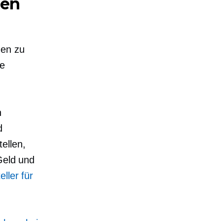
sen
gen zu
ie
n
d
ellen,
Geld und
ller für