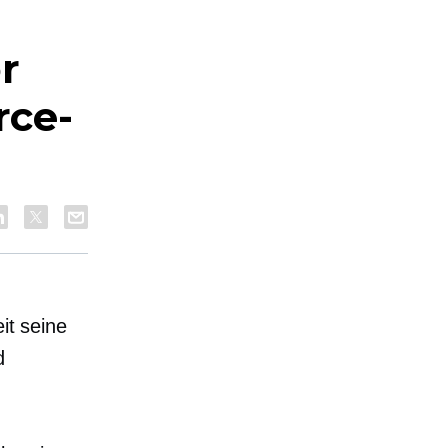
r
rce-
it seine
d