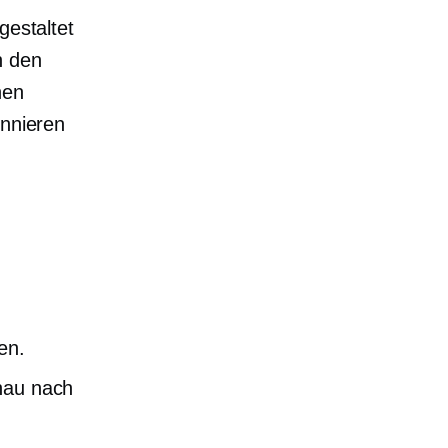
gestaltet
n den
nen
onnieren
en.
enau nach