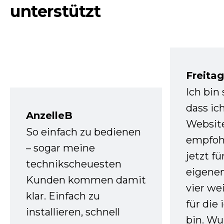
unterstützt
Freita
Ich bin
dass ic
AnzelleB
Websit
So einfach zu bedienen
empfoh
– sogar meine
jetzt f
technikscheuesten
eigenen
Kunden kommen damit
vier we
klar. Einfach zu
für die
installieren, schnell
bin. W