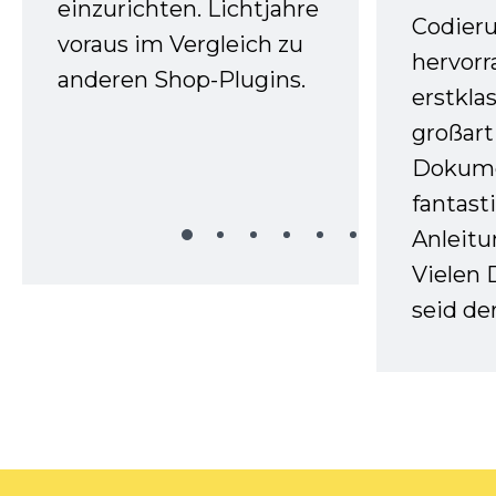
einzurichten. Lichtjahre
Codieru
voraus im Vergleich zu
hervor
anderen Shop-Plugins.
erstkla
großart
Dokume
fantast
Anleitu
Vielen 
seid d