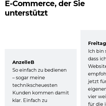
E-Commerce, der Sie
unterstützt
Freita
Ich bin
dass ic
AnzelleB
Websit
So einfach zu bedienen
empfoh
– sogar meine
jetzt f
technikscheuesten
eigenen
Kunden kommen damit
vier we
klar. Einfach zu
für die