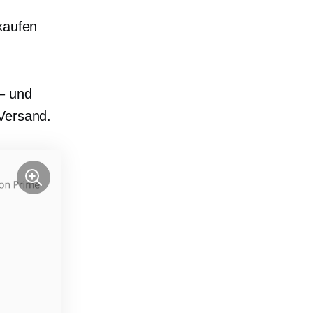
kaufen
– und
 Versand.