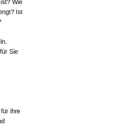
 ist? Wie
engt? Ist
?
ln.
für Sie
für ihre
nd