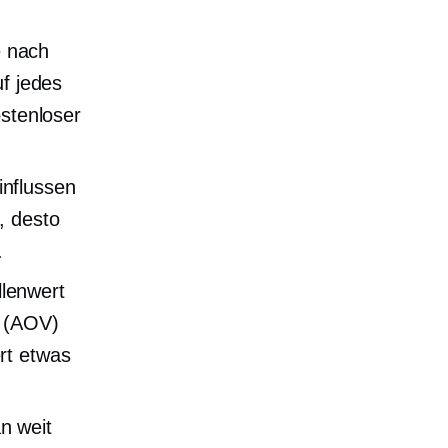
e nach
uf jedes
ostenloser
nflussen
, desto
.
lenwert
t (AOV)
rt etwas
n weit