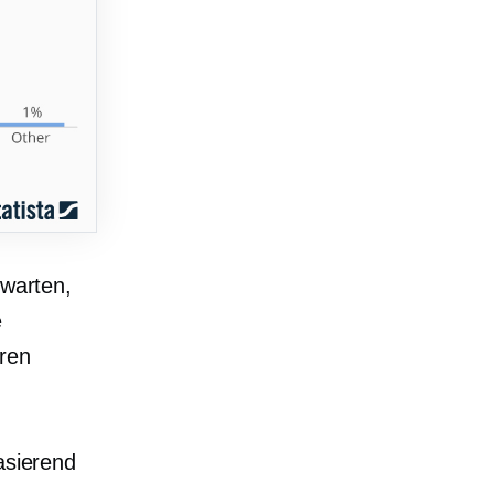
rwarten,
e
ren
sierend