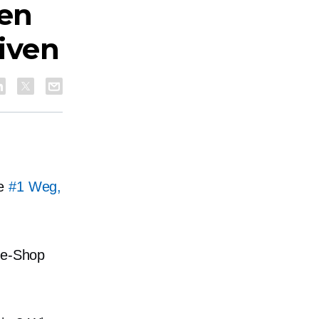
sen
iven
ie
#1 Weg,
ine-Shop