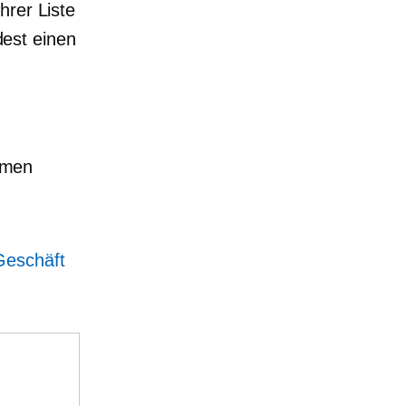
hrer Liste
est einen
umen
Geschäft