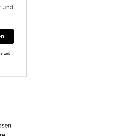
r und
en
erzeit
osen
re