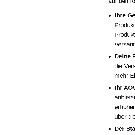
auf den f
Ihre G
Produkt
Produkt
Versand
Deine 
die Ver
mehr Ei
Ihr AOV
anbiete
erhöhen
über di
Der St