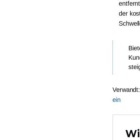
entfern
der kos
Schwell
Biet
Kund
stei
Verwandt
ein
Wi