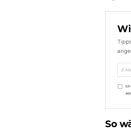
Wi
Tipp
ange
Ich
ab
So wä