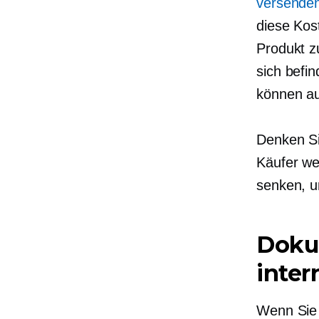
versende
diese Kos
Produkt z
sich befin
können au
Denken Si
Käufer we
senken, u
Doku
inter
Wenn Sie d