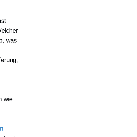
nst
Welcher
b, was
ferung,
n wie
en