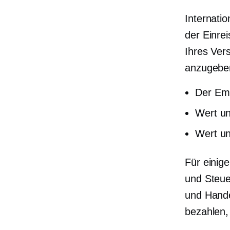
Internati
der Einrei
Ihres Ver
anzugebe
Der Em
Wert u
Wert un
Für einig
und
Steue
und Hand
bezahlen,