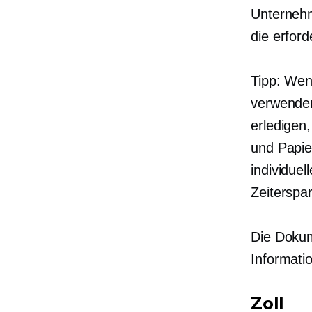
Unternehm
die erfor
Tipp: Wen
verwenden
erledigen
und Papie
individue
Zeiterspar
Die Dokum
Informati
Zoll