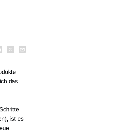
rodukte
ich das
Schritte
n), ist es
neue