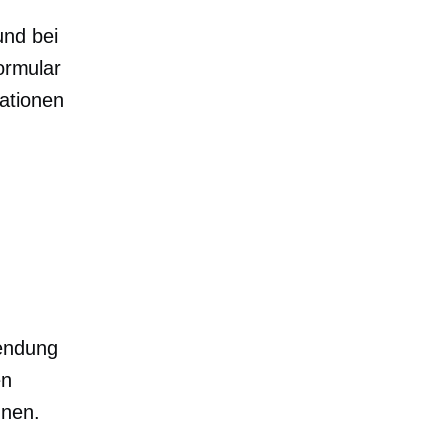
und bei
formular
ationen
endung
en
nnen.