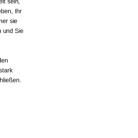
it sein,
ben, Ihr
mer sie
h und Sie
den
stark
hließen.