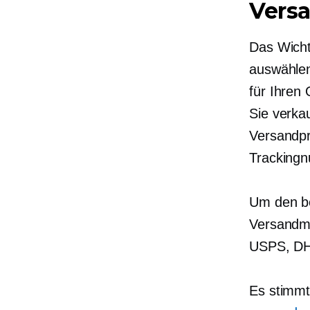
Vers
Das Wicht
auswählen
für Ihren
Sie verkau
Versandpr
Trackingn
Um den be
Versandma
USPS, DH
Es stimmt