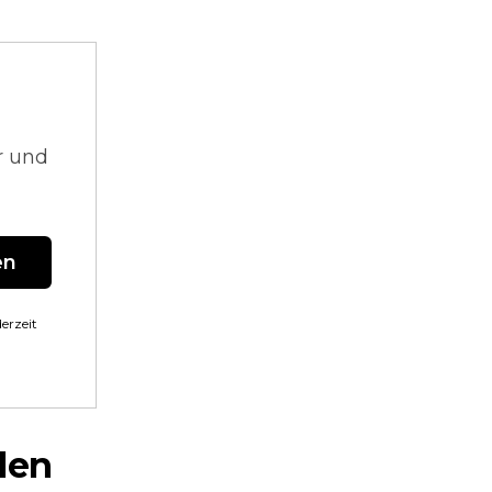
r und
en
erzeit
len