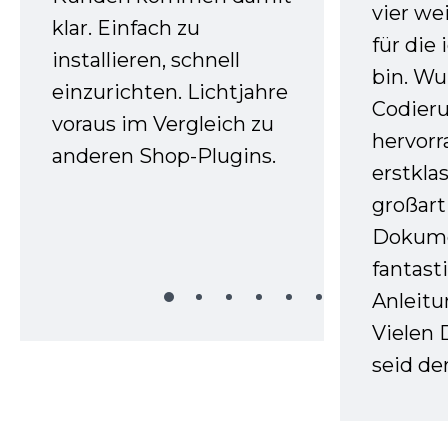
vier we
klar. Einfach zu
für die
installieren, schnell
bin. W
einzurichten. Lichtjahre
Codieru
voraus im Vergleich zu
hervor
anderen Shop-Plugins.
erstkla
großart
Dokume
fantast
Anleitu
Vielen 
seid d