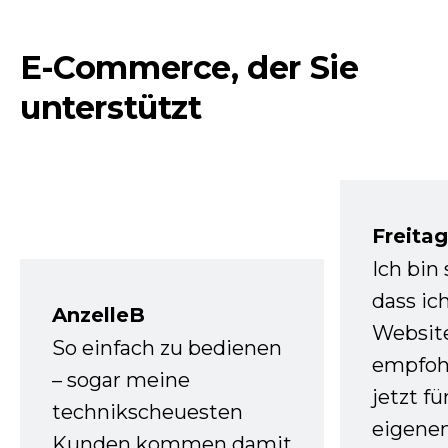
E-Commerce, der Sie
unterstützt
Freita
Ich bin
dass ic
AnzelleB
Websit
So einfach zu bedienen
empfoh
– sogar meine
jetzt f
technikscheuesten
eigenen
Kunden kommen damit