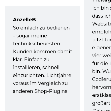
Ich bin
dass ic
AnzelleB
Websit
So einfach zu bedienen
empfoh
– sogar meine
jetzt f
technikscheuesten
eigenen
Kunden kommen damit
vier we
klar. Einfach zu
für die
installieren, schnell
bin. W
einzurichten. Lichtjahre
Codieru
voraus im Vergleich zu
hervor
anderen Shop-Plugins.
erstkla
großart