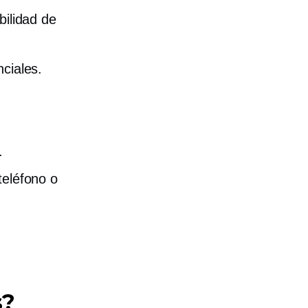
bilidad de
nciales.
.
teléfono o
o
s?