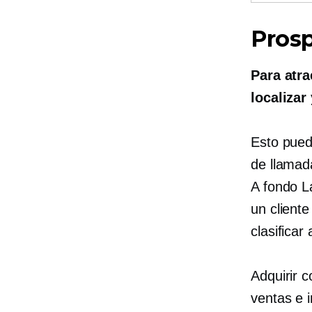
Prosp
Para atra
localizar
Esto puede
de llamad
A fondo
La
un cliente
clasificar
Adquirir 
ventas e 