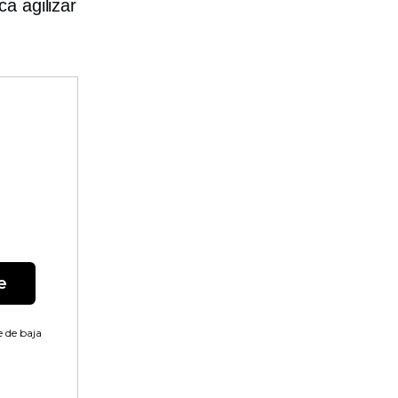
a agilizar
e
 de baja