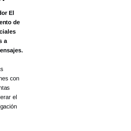
dor
El
ento de
ciales
s a
mensajes.
ás
ones con
ntas
erar el
lgación