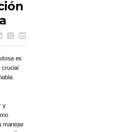
ción
va
xitosa es
 crucial
habla
r y
como
ra manejar