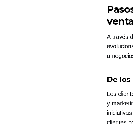
Pasos
vent
A través 
evolucion
a negocio
De los
Los client
y marketi
iniciativa
clientes p