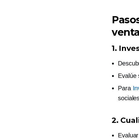
Pasos
venta
1. Inve
Descubr
Evalúe 
Para
In
sociale
2. Cual
Evaluar 