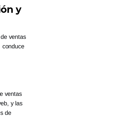
ión y
 de ventas
a, conduce
de ventas
eb, y las
es de