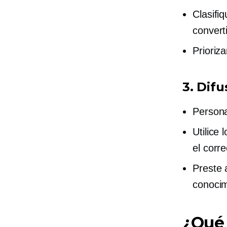
Clasifi
converti
Prioriz
3. Difu
Persona
Utilice
el corre
Preste 
conocim
¿Qué 