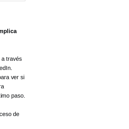
mplica
 a través
edIn.
ara ver si
ra
ltimo paso.
oceso de