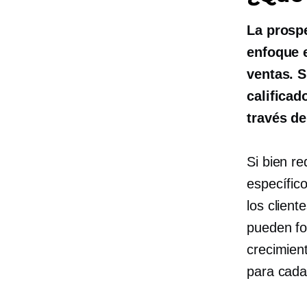
La prosp
enfoque 
ventas. S
calificad
través de
Si bien r
específic
los client
pueden fo
crecimient
para cada 