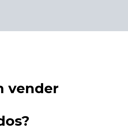
n vender
dos?