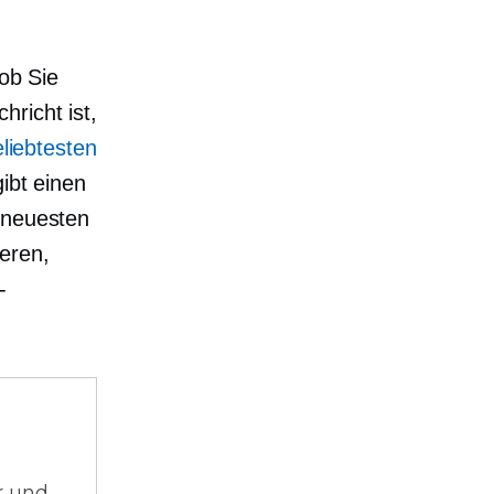
 ob Sie
richt ist,
liebtesten
ibt einen
 neuesten
eren,
-
r und