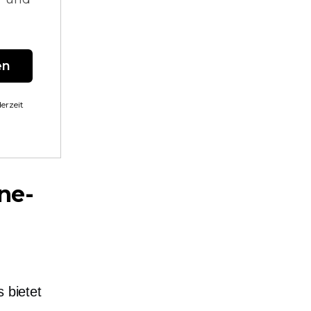
en
erzeit
ne-
 bietet