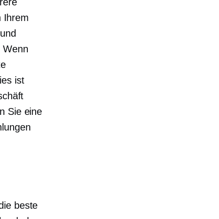
rere
n Ihrem
 und
. Wenn
te
es ist
schäft
n Sie eine
hlungen
die beste