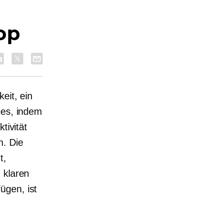
op
eit, ein
ies, indem
tivität
n. Die
t,
 klaren
ügen, ist