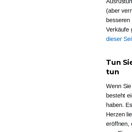
Ausrüstun
(aber vern
besseren
Verkäufe 
dieser Sei
Tun Si
tun
Wenn Sie 
besteht e
haben. Es
Herzen li
eröffnen,