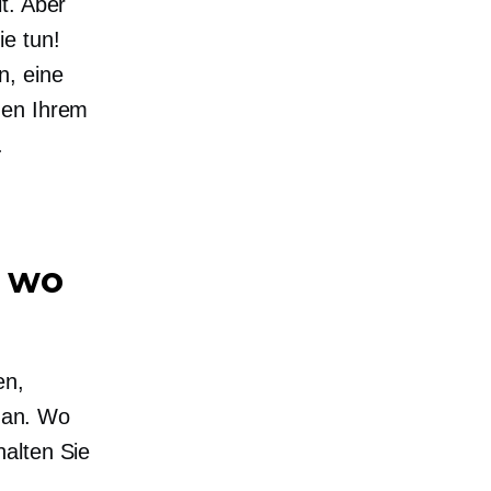
t. Aber
ie tun!
n, eine
den Ihrem
.
d wo
en,
g an. Wo
alten Sie