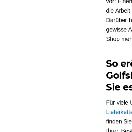
vor: Eine
die Arbei
Darüber h
gewisse A
Shop mehr
So er
Golfs
Sie 
Für viele
Lieferkett
finden Si
Ihren Be