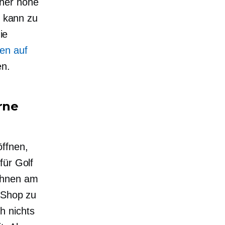
her hohe
s kann zu
ie
en auf
en.
rne
ffnen,
für Golf
 Ihnen am
n Shop zu
h nichts