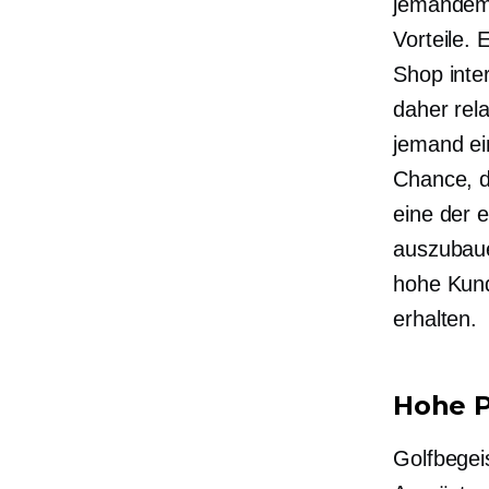
jemandem,
Vorteile. 
Shop inter
daher rel
jemand ei
Chance, d
eine der 
auszubaue
hohe Kund
erhalten.
Hohe P
Golfbegei