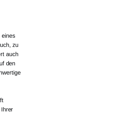
 eines
such, zu
rt auch
auf den
hwertige
ft
 Ihrer