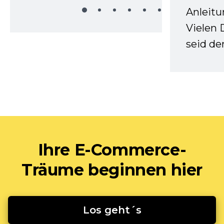
Anleitu
Vielen 
seid d
Ihre E-Commerce-
Träume beginnen hier
Los geht´s