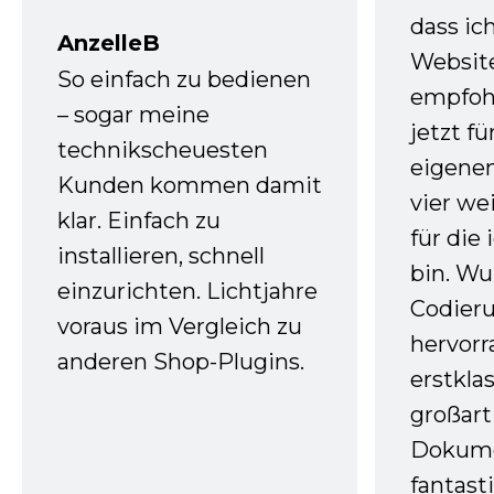
dass ic
AnzelleB
Websit
So einfach zu bedienen
empfoh
– sogar meine
jetzt f
technikscheuesten
eigenen
Kunden kommen damit
vier we
klar. Einfach zu
für die
installieren, schnell
bin. W
einzurichten. Lichtjahre
Codieru
voraus im Vergleich zu
hervor
anderen Shop-Plugins.
erstkla
großart
Dokume
fantast