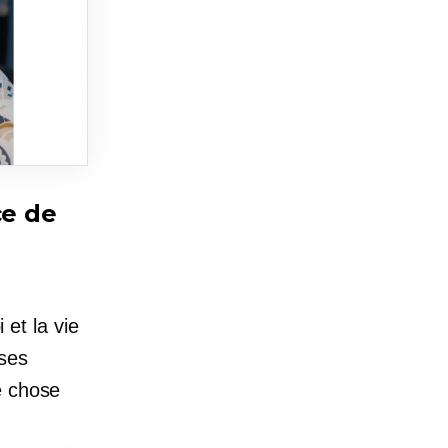
ce de
 et la vie
ses
e chose