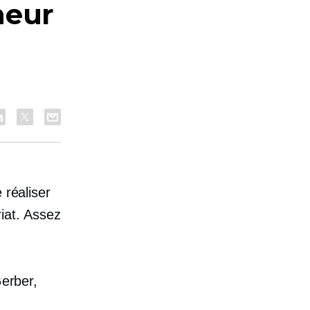
neur
 réaliser
riat. Assez
erber,