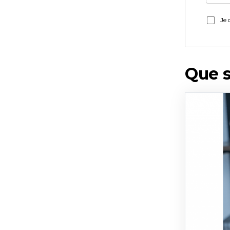
Je 
Que s