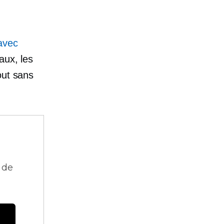
avec
aux, les
out sans
 de