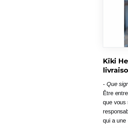
Kiki H
livrai
-
Que signi
Être entre
que vous 
responsab
qui a une 