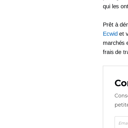
qui les on
Prêt à dém
Ecwid
et v
marchés e
frais de t
Co
Cons
petit