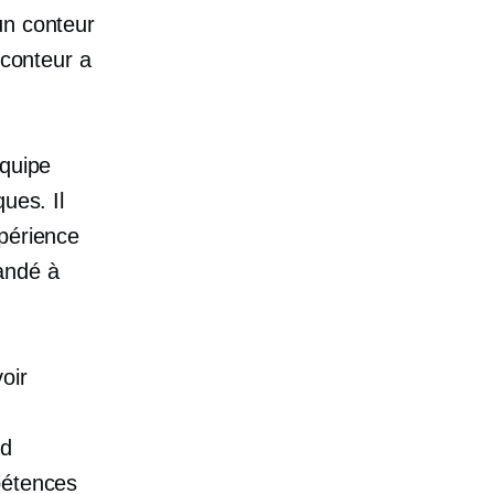
un conteur
 conteur a
équipe
ues. Il
xpérience
andé à
oir
id
pétences