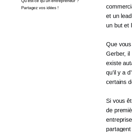
Qu'est-ce qu'un entrepreneur ?
commercia
Partagez vos idées !
et un lead
un but et 
Que vous 
Gerber, il
existe au
qu’il y a
certains 
Si vous ê
de premiè
entrepris
partagent