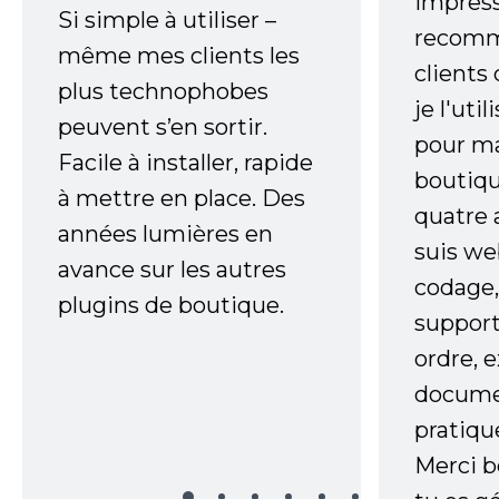
impress
Si simple à utiliser –
recomm
même mes clients les
clients
plus technophobes
je l'uti
peuvent s’en sortir.
pour m
Facile à installer, rapide
boutiqu
à mettre en place. Des
quatre 
années lumières en
suis w
avance sur les autres
codage,
plugins de boutique.
support
ordre, 
documen
pratiqu
Merci 