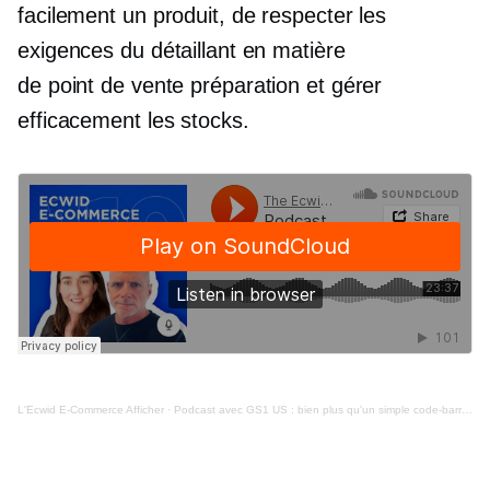
facilement un produit, de respecter les
exigences du détaillant en matière
de
point de vente
préparation et gérer
efficacement les stocks.
L'Ecwid
E-Commerce
Afficher
·
Podcast avec GS1 US : bien plus qu'un simple code-barres