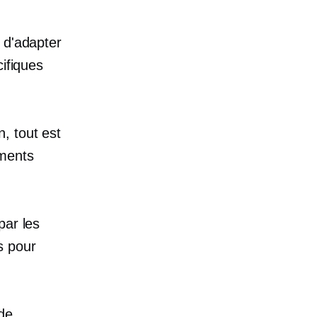
 d'adapter
cifiques
, tout est
ements
par les
s pour
de