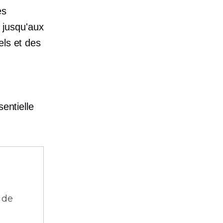
es
 jusqu'aux
els et des
entielle
 de