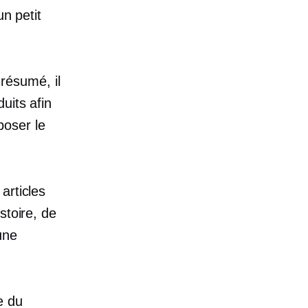
un petit
résumé, il
uits afin
oposer le
articles
stoire, de
une
e du