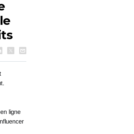
e
le
ts
t
t.
en ligne
influencer