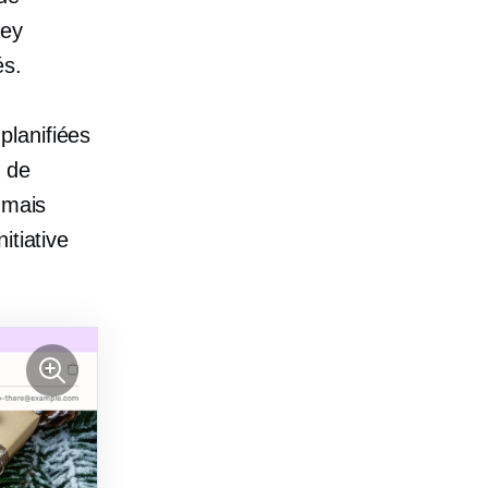
ney
és.
planifiées
g de
 mais
nitiative