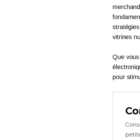
merchandi
fondament
stratégie
vitrines 
Que vous 
électroniq
pour stimu
Co
Cons
petit