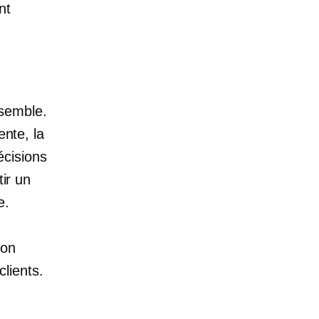
nt
semble.
ente, la
écisions
tir un
e.
ion
lients.