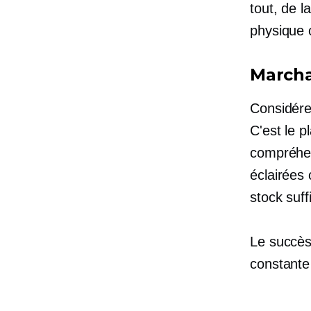
tout, de l
physique 
Marcha
Considére
C'est le p
compréhen
éclairées 
stock suf
Le succès
constante