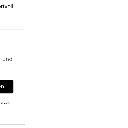
tvoll
r und
en
erzeit