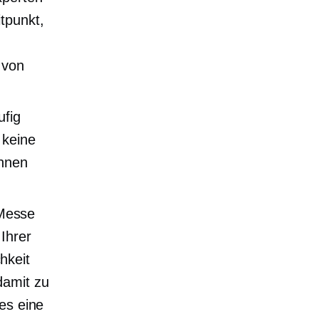
tpunkt,
 von
ufig
 keine
önnen
 Messe
Ihrer
hkeit
damit zu
ies eine