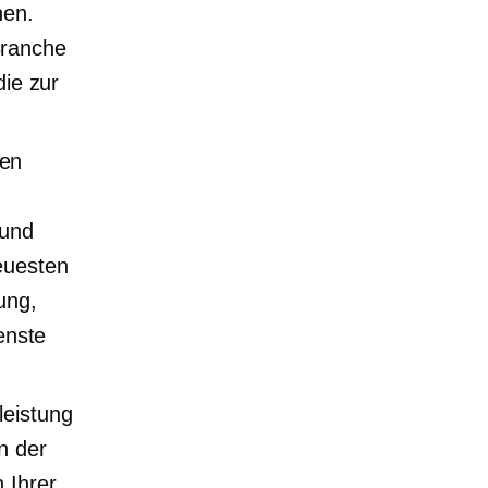
hen.
Branche
die zur
den
 und
euesten
ung,
enste
leistung
n der
 Ihrer