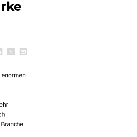
arke
h
n enormen
ehr
ch
 Branche.