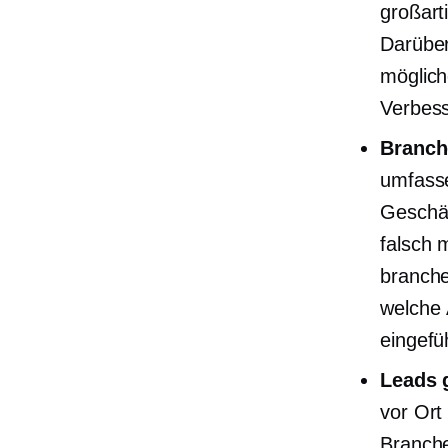
großart
Darüber
möglich
Verbess
Branch
umfasse
Geschäf
falsch 
branch
welche
eingefü
Leads 
vor Ort
Branche