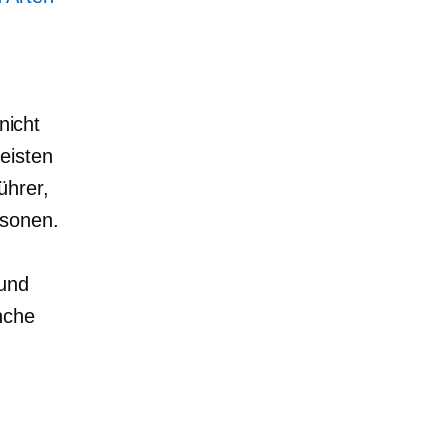
nicht
eisten
ührer,
rsonen.
und
nche