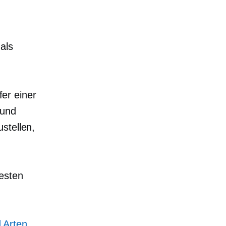
als
er einer
 und
stellen,
esten
 Arten