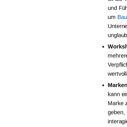
und Füh
um
Bau
Unterne
unglaub
Worksh
mehrere
Verpfli
wertvol
Marken
kann ei
Marke z
geben, 
interag