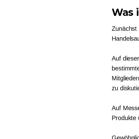
Was i
Zunächst s
Handelsau
Auf diese
bestimmt
Mitgliede
zu diskut
Auf Messe
Produkte 
Gewöhnli