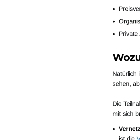
Preisve
Organis
Private
Wozu
Natürlich 
sehen, a
Die Teiln
mit sich b
Vernet
ist die
V