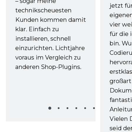
– sogar meine
jetzt f
technikscheuesten
eigenen
Kunden kommen damit
vier we
klar. Einfach zu
für die
installieren, schnell
bin. W
einzurichten. Lichtjahre
Codieru
voraus im Vergleich zu
hervor
anderen Shop-Plugins.
erstkla
großart
Dokume
fantast
Anleitu
Vielen 
seid d