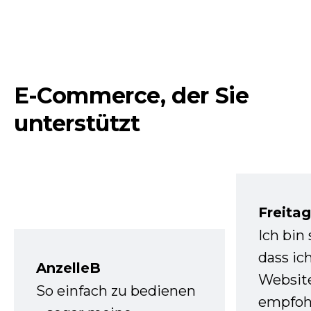
E-Commerce, der Sie
unterstützt
Freita
Ich bin
dass ic
AnzelleB
Websit
So einfach zu bedienen
empfoh