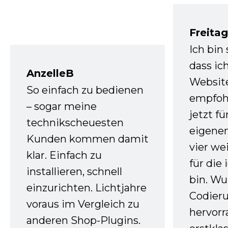
Freita
Ich bin
dass ic
AnzelleB
Websit
So einfach zu bedienen
empfoh
– sogar meine
jetzt f
technikscheuesten
eigenen
Kunden kommen damit
vier we
klar. Einfach zu
für die
installieren, schnell
bin. W
einzurichten. Lichtjahre
Codieru
voraus im Vergleich zu
hervor
anderen Shop-Plugins.