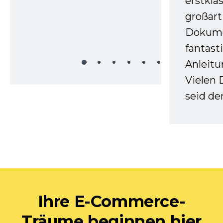
erstkla
großart
Dokume
fantast
Anleitu
Vielen 
seid d
Ihre E-Commerce-
Träume beginnen hier