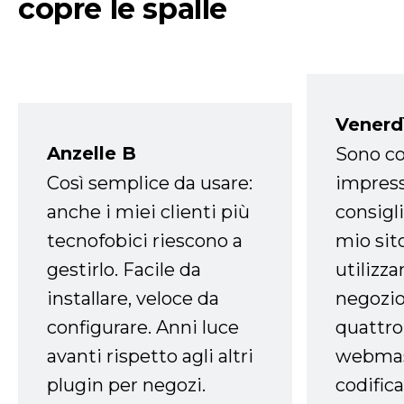
copre le spalle
Venerd
Anzelle B
Sono co
Così semplice da usare:
impress
anche i miei clienti più
consigli
tecnofobici riescono a
mio sit
gestirlo. Facile da
utilizza
installare, veloce da
negozio
configurare. Anni luce
quattro
avanti rispetto agli altri
webmast
plugin per negozi.
codifica