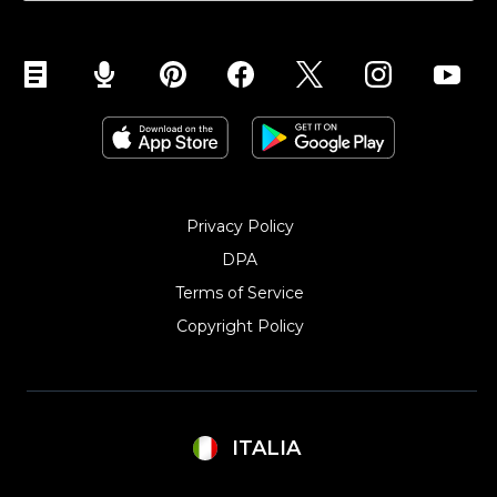
Linkup
Wix
Funzioni personalizzate
Joomla
Weebly
Privacy Policy
DPA
Terms of Service
Copyright Policy‎
ITALIA