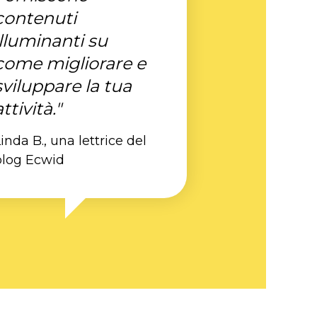
contenuti
illuminanti su
come migliorare e
sviluppare la tua
attività."
inda B., una lettrice del
blog Ecwid