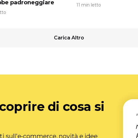
bbe padroneggiare
11 min letto
tto
Carica Altro
scoprire di cosa si
ti sull'e-commerce, novità e idee