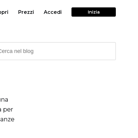
pri
Prezzi
Accedi
Inizia
una
a per
nanze