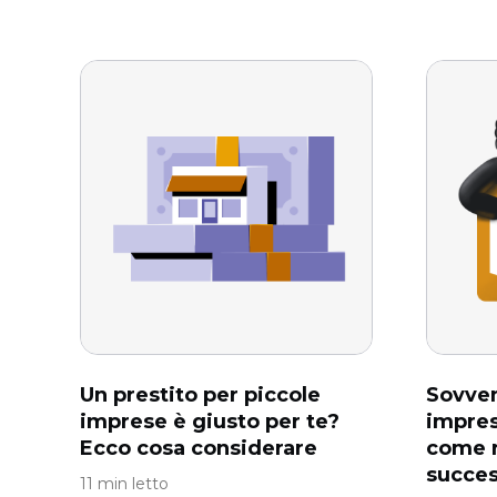
Un prestito per piccole
Sovven
imprese è giusto per te?
impres
Ecco cosa considerare
come r
succe
11 min letto