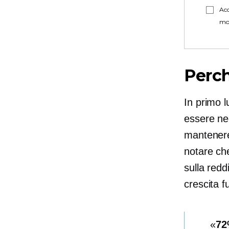
Acc
mo
Perc
In primo l
essere ne
mantenere 
notare ch
sulla redd
crescita f
7