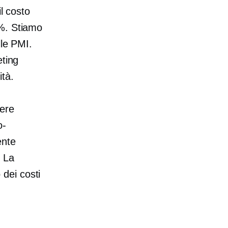
il costo
2%. Stiamo
lle PMI.
eting
ità.
iere
o-
ente
. La
dei costi