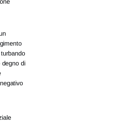
ione
un
ungimento
a turbando
o degno di
e
 negativo
ziale