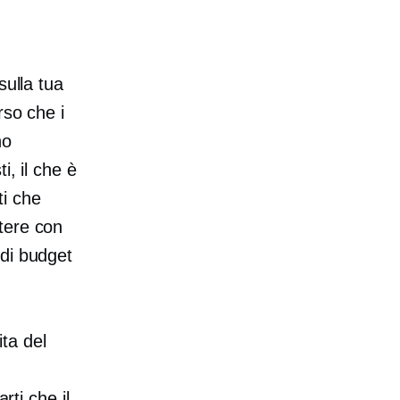
sulla tua
rso che i
no
i, il che è
ti che
tere con
ndi budget
ita del
rti che il