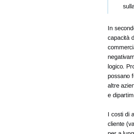
sull
In secondo
capacità d
commercia
negativame
logico. P
possano f
altre azi
e dipartim
I costi di 
cliente (v
per
a lun