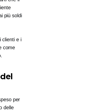
liente
i più soldi
clienti e i
 e come
o.
 del
speso per
o delle