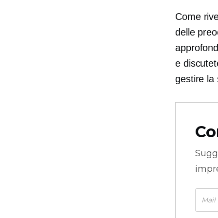
Come rive
delle pre
approfondi
e discute
gestire la
Co
Sugg
impre