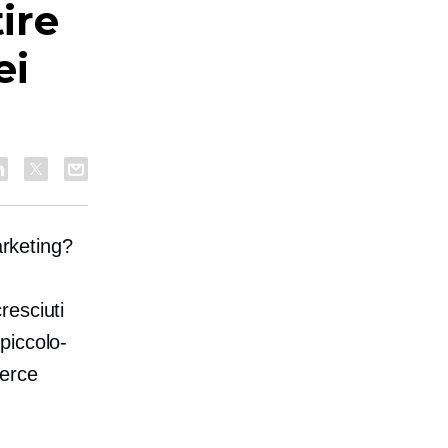
ire
ei
arketing?
resciuti
piccolo-
merce