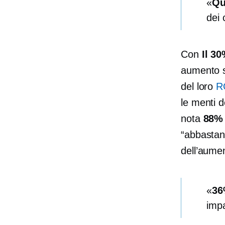
Qu
dei c
Con
Il 30
aumento si
del loro
R
le menti d
nota
88%
“abbastan
dell’aumen
3
impa