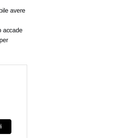
ile avere
iò accade
per
i