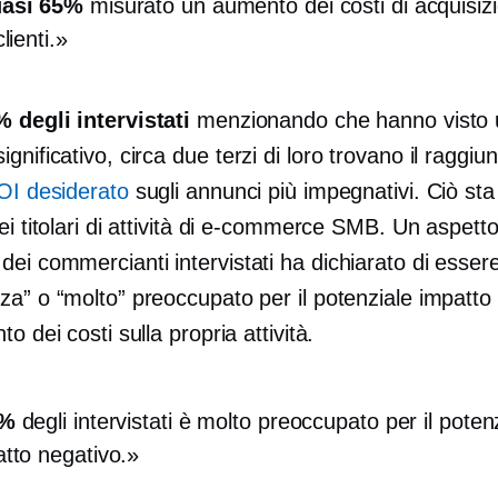
asi 65%
misurato un aumento dei costi di acquisiz
lienti.
% degli intervistati
menzionando che hanno visto 
gnificativo, circa
due terzi
di loro trovano il raggi
OI desiderato
sugli annunci più impegnativi. Ciò st
ei titolari di attività di e-commerce SMB. Un aspett
dei commercianti intervistati ha dichiarato di esser
za” o “molto” preoccupato per il potenziale impatto
to dei costi sulla propria attività.
6%
degli intervistati è molto preoccupato per il poten
tto negativo.