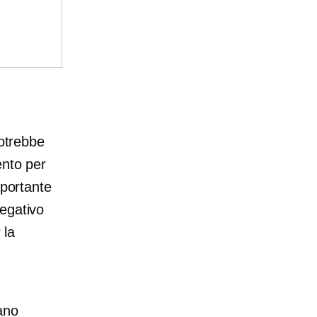
potrebbe
ento per
mportante
egativo
 la
dano