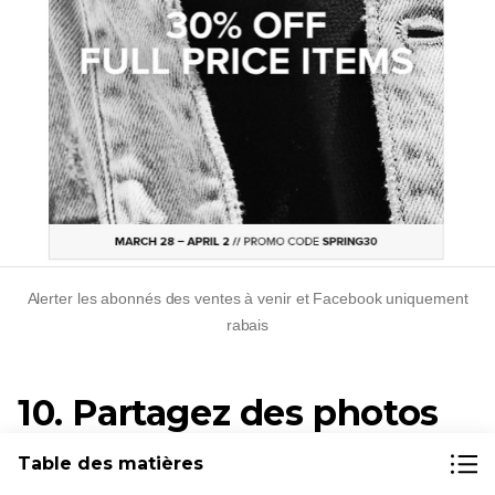
Alerter les abonnés des ventes à venir et
Facebook uniquement
rabais
10. Partagez des photos
et des vidéos d'activités
Table des matières