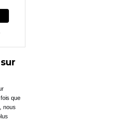
.
 sur
ur
 fois que
, nous
lus