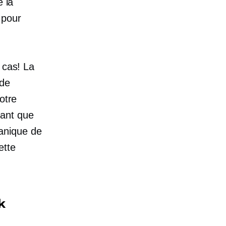
e la
 pour
 cas! La
 de
otre
nant que
anique de
ette
k