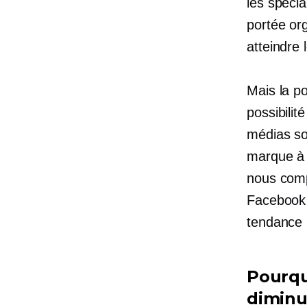
les spécia
portée or
atteindre 
Mais la po
possibilit
médias soc
marque à 
nous com
Facebook 
tendance
Pourqu
diminue