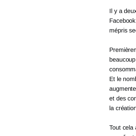
Il y a deu
Facebook,
mépris sec
Premièrem
beaucoup p
consommat
Et le nom
augmente 
et des co
la créati
Tout cela 