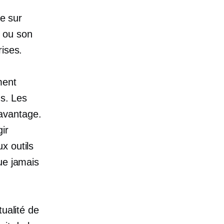
ue sur
 ou son
rises.
ment
ns. Les
avantage.
ir
x outils
ue jamais
tualité de