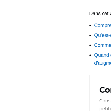
Dans cet a
Compren
Qu'est-
Commen
Quand d
d’augme
Co
Cons
petit