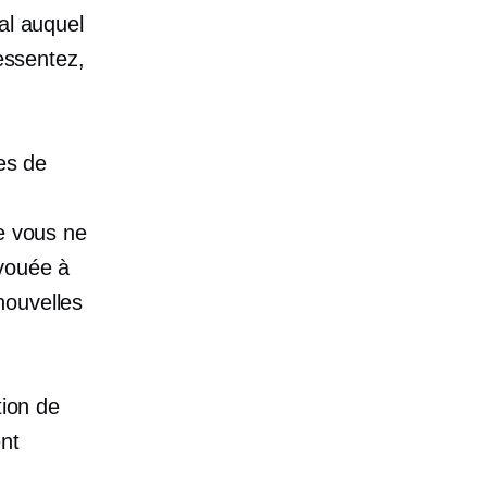
al auquel
ressentez,
mes de
ue vous ne
 vouée à
nouvelles
tion de
ent