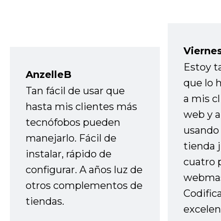
Vierne
Estoy t
AnzelleB
que lo
Tan fácil de usar que
a mis cl
hasta mis clientes más
web y a
tecnófobos pueden
usando 
manejarlo. Fácil de
tienda 
instalar, rápido de
cuatro 
configurar. A años luz de
webmas
otros complementos de
Codific
tiendas.
excelen