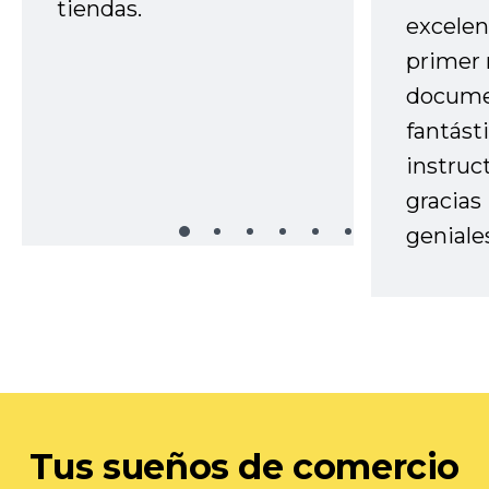
tiendas.
excelen
primer 
docume
fantást
instruc
gracias
geniale
Tus sueños de comercio