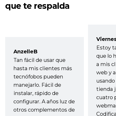
que te respalda
Vierne
Estoy t
AnzelleB
que lo
Tan fácil de usar que
a mis cl
hasta mis clientes más
web y a
tecnófobos pueden
usando 
manejarlo. Fácil de
tienda 
instalar, rápido de
cuatro 
configurar. A años luz de
webmas
otros complementos de
Codific