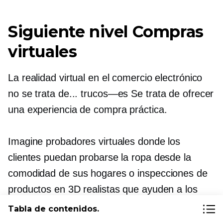
Siguiente nivel
Compras
virtuales
La realidad virtual en el comercio electrónico
no se trata de...
trucos—es
Se trata de ofrecer
una experiencia de compra práctica.
Imagine probadores virtuales donde los
clientes puedan probarse la ropa desde la
comodidad de sus hogares o inspecciones de
productos en 3D realistas que ayuden a los
compradores a examinar los artículos de cerca
Tabla de contenidos.
antes de realizar una compra. Estas