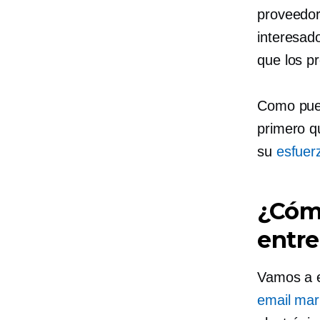
proveedor
interesado
que los p
Como pued
primero q
su
esfuer
¿Cómo
entre
Vamos a 
email mar