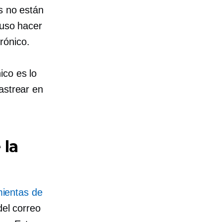
s no están
luso hacer
rónico.
ico es lo
astrear en
 la
ientas de
del correo