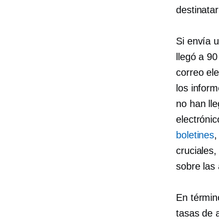
destinatar
Si envía u
llegó a 9
correo el
los infor
no han lle
electróni
boletines
,
cruciales,
sobre las
En términ
tasas de 