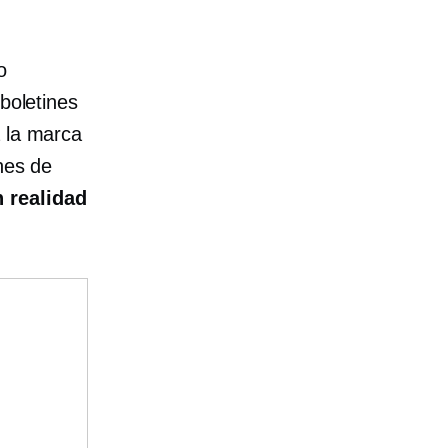
o
 boletines
a la marca
nes de
n realidad