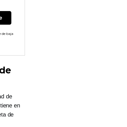
e
 de baja
 de
ad de
 tiene en
eta de