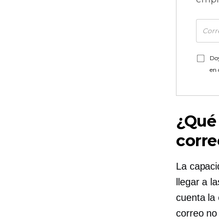
Doy
en
¿Qué 
corre
La capaci
llegar a l
cuenta la
correo no