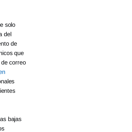
e solo
a del
ento de
ónicos que
a de correo
ren
onales
lientes
las bajas
os