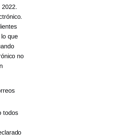
n 2022.
trónico.
lientes
 lo que
uando
rónico no
n
orreos
o todos
eclarado