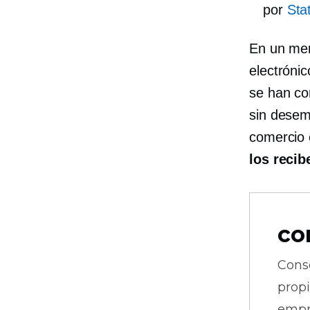
por
Stat
En un mer
electrónic
se han co
sin desemb
comercio 
los recib
co
Cons
prop
empr