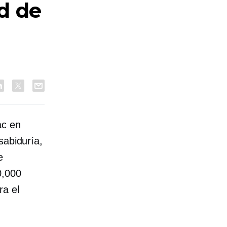
d de
ac en
sabiduría,
e
0,000
ra el