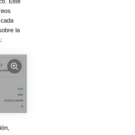
co. Este
reos
 cada
sobre la
:
ión,