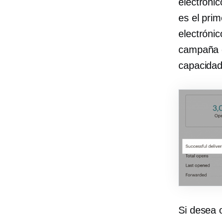
electróni
es el prim
electróni
campaña d
capacidad
Si desea 