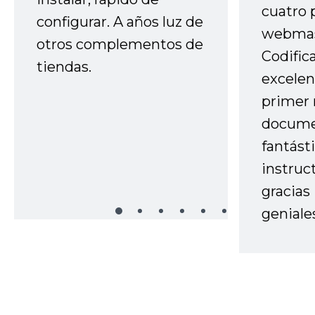
cuatro 
configurar. A años luz de
webmas
otros complementos de
Codific
tiendas.
excelen
primer 
docume
fantást
instruc
gracias
geniale