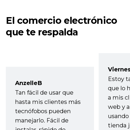
El comercio electrónico
que te respalda
Vierne
Estoy t
AnzelleB
que lo
Tan fácil de usar que
a mis cl
hasta mis clientes más
web y a
tecnófobos pueden
usando 
manejarlo. Fácil de
tienda 
instalar, rápido de