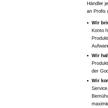
Händler j
an Profis
Wir br
Konto h
Produkt
Aufwand
Wir ha
Produk
der Goo
Wir ko
Service
Bemühun
maximi