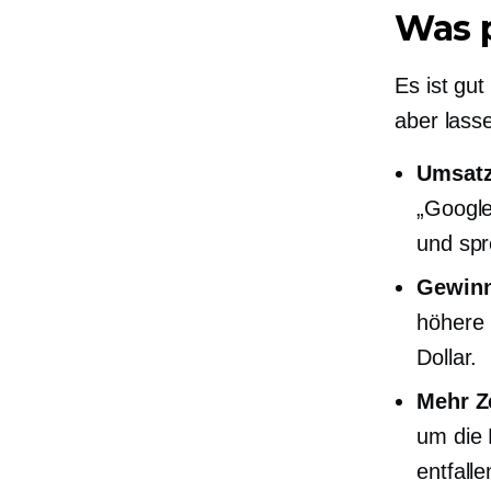
Was p
Es ist gu
aber lass
Umsat
„Google
und spr
Gewinn
höhere 
Dollar.
Mehr Ze
um die 
entfall