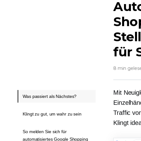
Aut
Shop
Stel
für 
8 min geles
Mit Neuig
Was passiert als Nächstes?
Einzelhän
Traffic vo
Klingt zu gut, um wahr zu sein
Klingt ide
So melden Sie sich für
automatisiertes Google Shopping