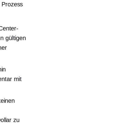
n Prozess
Center-
n gültigen
her
hin
entar mit
keinen
llar zu