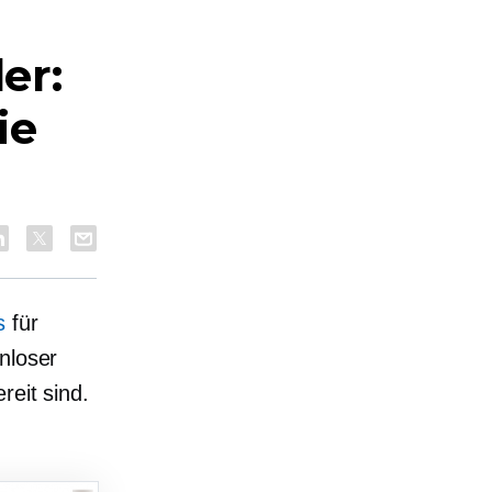
er:
ie
s
für
nloser
reit sind.