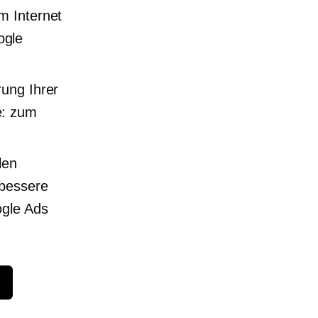
im Internet
ogle
rung Ihrer
e: zum
len
 bessere
ogle Ads