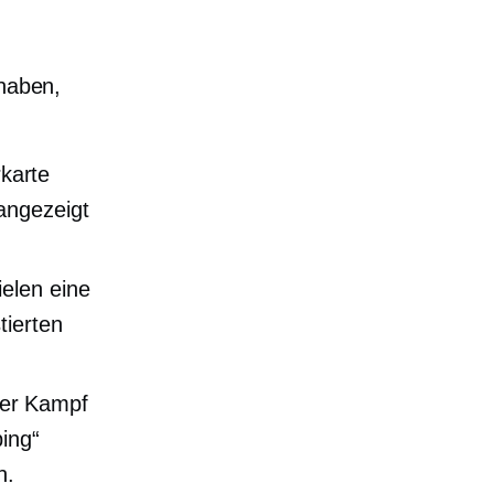
 haben,
rkarte
angezeigt
ielen eine
tierten
er Kampf
ing“
n.