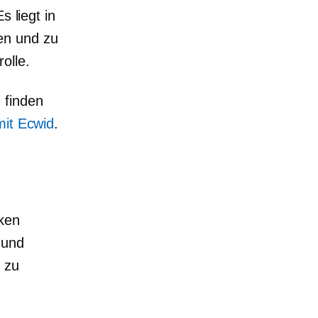
 liegt in
en und zu
olle.
 finden
mit Ecwid
.
rken
 und
 zu