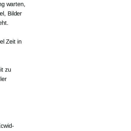
ng warten,
l, Bilder
eht.
l Zeit in
it zu
ler
Ecwid-