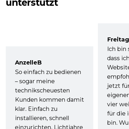
unterstützt
Freita
Ich bin
dass ic
AnzelleB
Websit
So einfach zu bedienen
empfoh
– sogar meine
jetzt f
technikscheuesten
eigenen
Kunden kommen damit
vier we
klar. Einfach zu
für die
installieren, schnell
bin. W
einzurichten. Lichtjahre