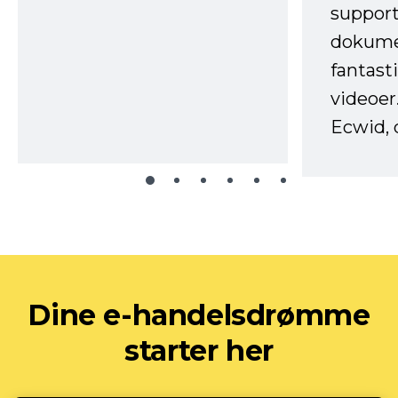
support
dokume
fantast
videoer
Ecwid, 
Dine e-handelsdrømme
starter her