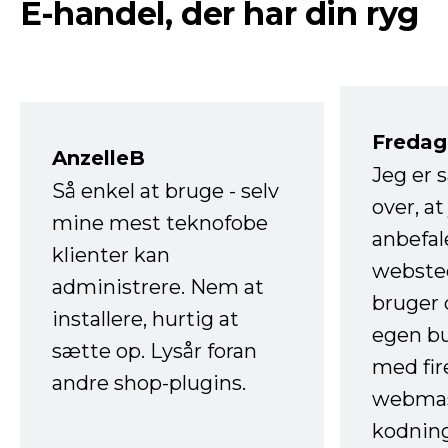
E-handel, der har din ryg
Fredag 
AnzelleB
Jeg er 
Så enkel at bruge - selv
over, at
mine mest teknofobe
anbefal
klienter kan
websted
administrere. Nem at
bruger 
installere, hurtig at
egen b
sætte op. Lysår foran
med fir
andre shop-plugins.
webmas
kodnin