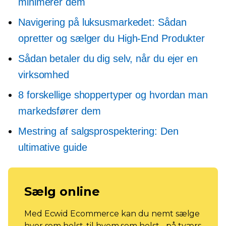
minimerer dem
Navigering på luksusmarkedet: Sådan
opretter og sælger du
High-End
Produkter
Sådan betaler du dig selv, når du ejer en
virksomhed
8 forskellige shoppertyper og hvordan man
markedsfører dem
Mestring af salgsprospektering: Den
ultimative guide
Sælg online
Med Ecwid Ecommerce kan du nemt sælge
hvor som helst, til hvem som helst - på tværs