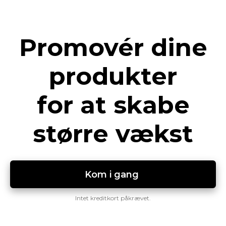
Promovér dine
produkter
for at skabe
større vækst
Kom i gang 
Intet kreditkort påkrævet.