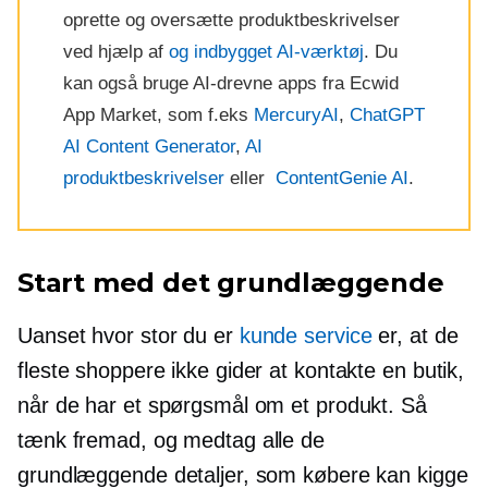
oprette og oversætte produktbeskrivelser
ved hjælp af
og
indbygget
AI-værktøj
. Du
kan også bruge
AI-drevne
apps fra Ecwid
App Market, som f.eks
MercuryAI
,
ChatGPT
AI Content Generator
,
AI
produktbeskrivelser
eller
ContentGenie AI
.
Start med det grundlæggende
Uanset hvor stor du er
kunde service
er, at de
fleste shoppere ikke gider at kontakte en butik,
når de har et spørgsmål om et produkt. Så
tænk fremad, og medtag alle de
grundlæggende detaljer, som købere kan kigge