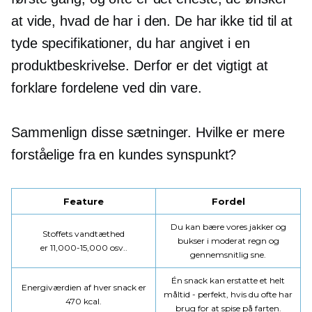
at vide, hvad de har i den. De har ikke tid til at
tyde specifikationer, du har angivet i en
produktbeskrivelse. Derfor er det vigtigt at
forklare fordelene ved din vare.
Sammenlign disse sætninger. Hvilke er mere
forståelige fra en kundes synspunkt?
Feature
Fordel
Du kan bære vores jakker og
Stoffets vandtæthed
bukser i moderat regn og
er
11,000-15,000
osv..
gennemsnitlig sne.
Én snack kan erstatte et helt
Energiværdien af ​​hver snack er
måltid - perfekt, hvis du ofte har
470 kcal.
brug for at spise på farten.