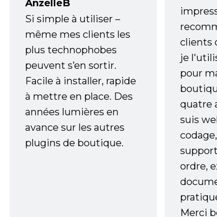
AnzelleB
impress
Si simple à utiliser –
recomm
même mes clients les
clients
plus technophobes
je l'uti
peuvent s’en sortir.
pour m
Facile à installer, rapide
boutiqu
à mettre en place. Des
quatre 
années lumières en
suis w
avance sur les autres
codage,
plugins de boutique.
support
ordre, 
documen
pratiqu
Merci 