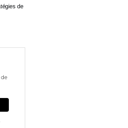
atégies de
 de
.