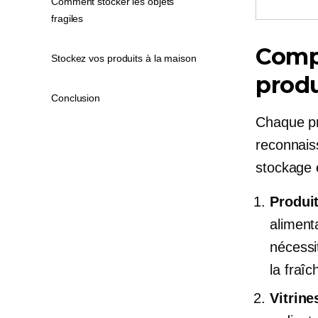
Comment stocker les objets
fragiles
Compr
Stockez vos produits à la maison
produ
Conclusion
Chaque pr
reconnais
stockage 
Produi
aliment
nécessi
la fraîc
Vitrin