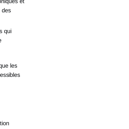
oniques et
c des
s qui
e
que les
cessibles
tion