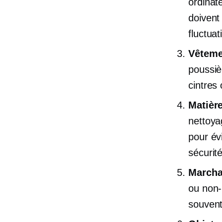
ordinat
doivent 
fluctua
Vêtemen
poussiè
cintres
Matièr
nettoya
pour év
sécurité
Marcha
ou
non-
souvent