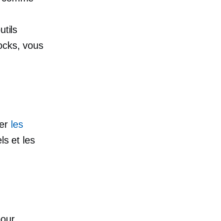
utils
ocks, vous
ier
les
ls et les
pour