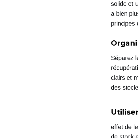
solide et 
a bien pl
principes
Organi
Séparez le
récupérat
clairs et 
des stock
Utilise
effet de l
de stock 