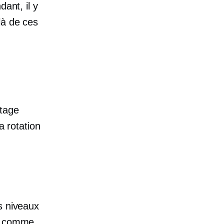
ant, il y
là de ces
etage
a rotation
s niveaux
vi comme