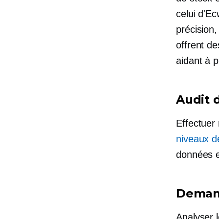
celui d'E
précision,
offrent d
aidant à p
Audit 
Effectuer
niveaux d
données e
Deman
Analyser 