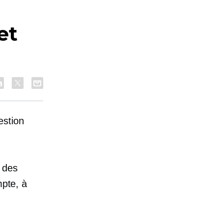
et
estion
 des
mpte, à