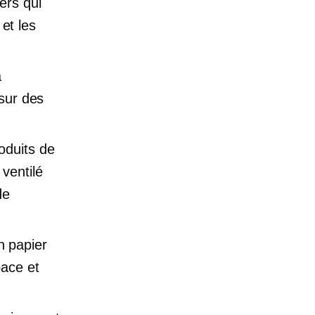
ers qui
 et les
a
 sur des
oduits de
ventilé
de
n papier
pace et