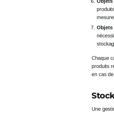
Objets 
produit
mesures
Objets 
nécessi
stockag
Chaque ca
produits r
en cas de
Stock
Une gesti