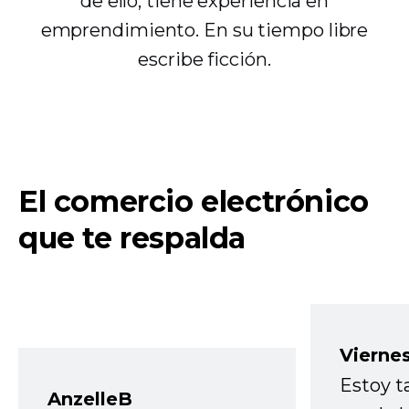
de ello, tiene experiencia en
emprendimiento. En su tiempo libre
escribe ficción.
El comercio electrónico
que te respalda
Vierne
Estoy t
AnzelleB