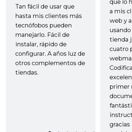
que lo
Tan fácil de usar que
a mis cl
hasta mis clientes más
web y a
tecnófobos pueden
usando 
manejarlo. Fácil de
tienda 
instalar, rápido de
cuatro 
configurar. A años luz de
webmas
otros complementos de
Codific
tiendas.
excelen
primer 
docume
fantást
instruc
gracias