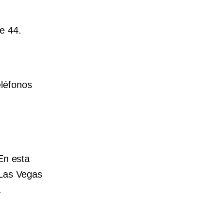
e 44.
eléfonos
En esta
 Las Vegas
.