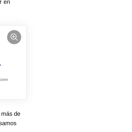
r en
o más de
asamos