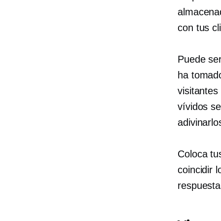
almacenad
con tus cl
Puede ser
ha tomado
visitante
vívidos s
adivinarlo
Coloca tu
coincidir 
respuestas