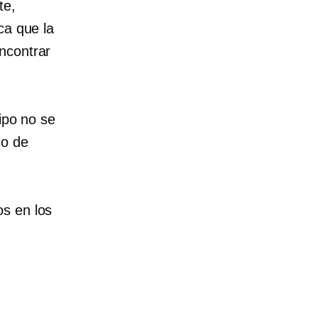
te,
ca que la
ncontrar
tipo no se
go de
os en los