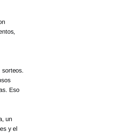
on
entos,
 sorteos.
osos
as. Eso
a, un
es y el