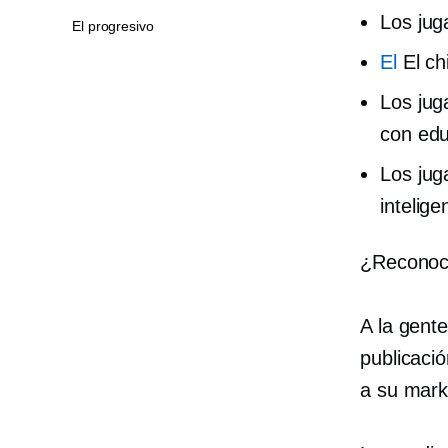
Los ju
El progresivo
El
El ch
Los ju
con edu
Los ju
intelige
¿Reconoce
A la gente
publicaci
a su mark