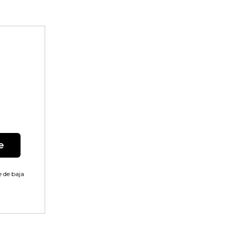
e
 de baja