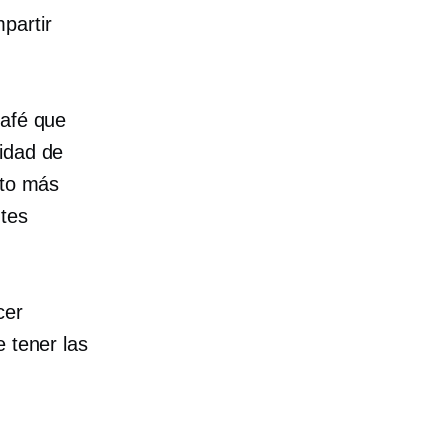
partir
café que
idad de
nto más
ntes
cer
e tener las