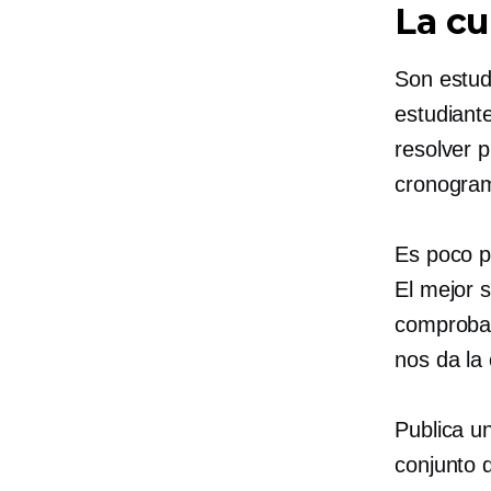
La cu
Son estud
estudiant
resolver 
cronogra
Es poco p
El mejor 
comprobar
nos da la 
Publica un
conjunto d