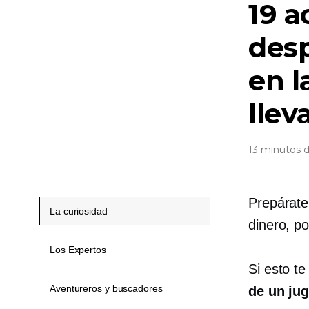
19 a
desp
en l
llev
13 minutos d
Prepárate
La curiosidad
dinero, po
Los Expertos
Si esto t
Aventureros y buscadores
de un jug