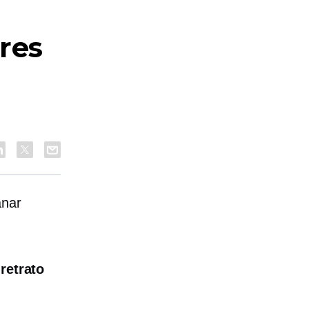
res
anar
a
retrato