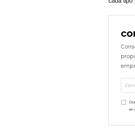
cada tipo 
co
Cons
prop
empr
Doy
en