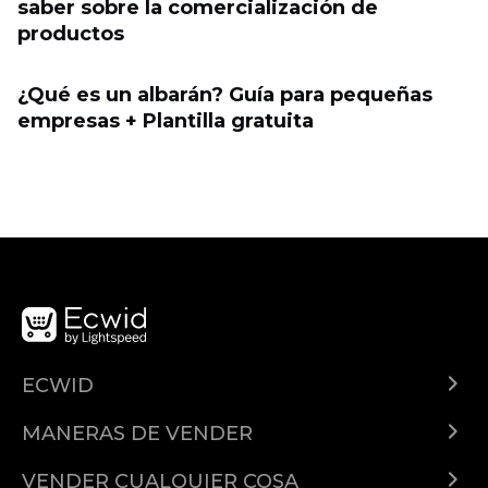
saber sobre la comercialización de
productos
¿Qué es un albarán? Guía para pequeñas
empresas + Plantilla gratuita
ECWID
¿Qué es Ecwid?
MANERAS DE VENDER
Demo
Vender en todas partes
Precios
VENDER CUALQUIER COSA