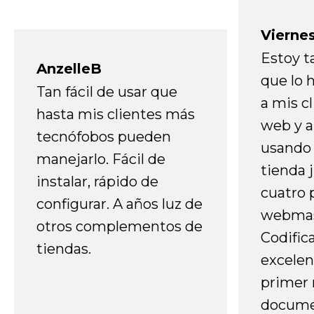
Vierne
Estoy t
AnzelleB
que lo
Tan fácil de usar que
a mis cl
hasta mis clientes más
web y a
tecnófobos pueden
usando 
manejarlo. Fácil de
tienda 
instalar, rápido de
cuatro 
configurar. A años luz de
webmas
otros complementos de
Codific
tiendas.
excelen
primer 
docume