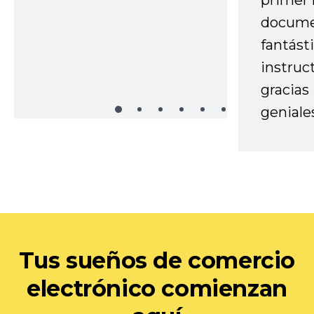
primer 
docume
fantást
instruc
gracias
geniale
Tus sueños de comercio
electrónico comienzan