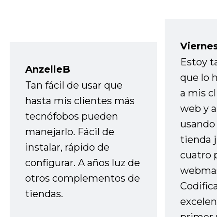
Vierne
Estoy t
AnzelleB
que lo
Tan fácil de usar que
a mis cl
hasta mis clientes más
web y a
tecnófobos pueden
usando 
manejarlo. Fácil de
tienda 
instalar, rápido de
cuatro 
configurar. A años luz de
webmas
otros complementos de
Codific
tiendas.
excelen