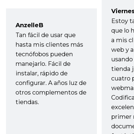
Vierne
Estoy t
AnzelleB
que lo
Tan fácil de usar que
a mis cl
hasta mis clientes más
web y a
tecnófobos pueden
usando 
manejarlo. Fácil de
tienda 
instalar, rápido de
cuatro 
configurar. A años luz de
webmas
otros complementos de
Codific
tiendas.
excelen
primer 
docume