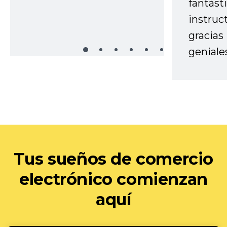
fantást
instruc
gracias
geniale
Tus sueños de comercio
electrónico comienzan
aquí