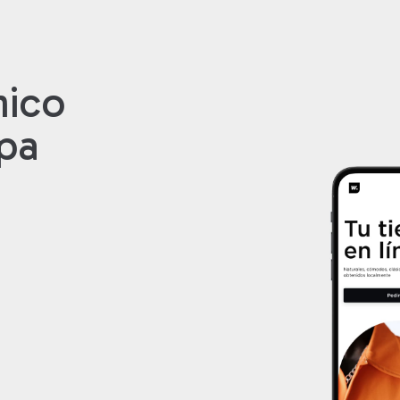
nico
apa