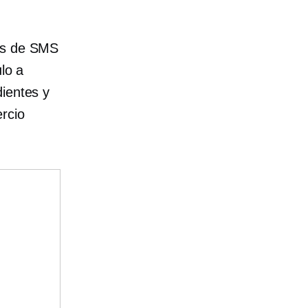
ios de SMS
lo a
dientes y
rcio