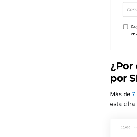
Doy
en
¿Por 
por 
Más de
7
esta cifra