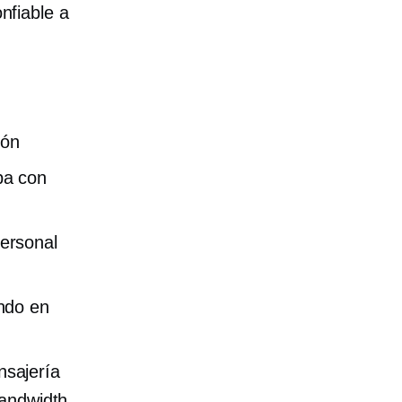
nfiable a
ión
pa con
ersonal
ndo en
nsajería
Bandwidth