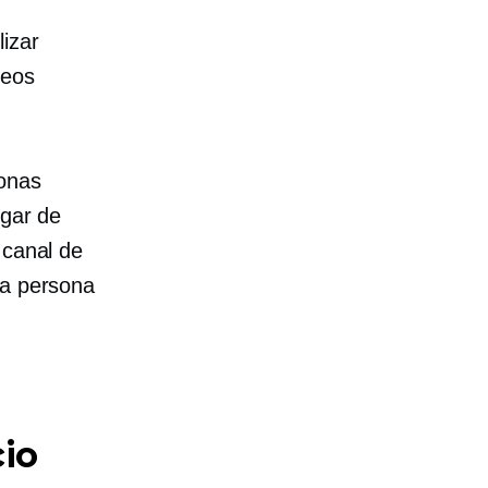
izar
reos
sonas
ugar de
 canal de
la persona
cio