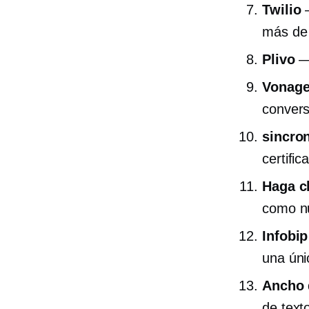
Twilio
—
más de 
Plivo
— 
Vonag
conver
sincron
certifi
Haga cl
como n
Infobip
una úni
Ancho 
de text