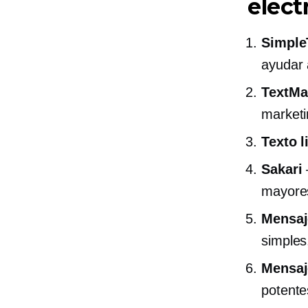
elect
Simple
ayudar 
TextMa
marketi
Texto l
Sakari
mayores
Mensaj
simples
Mensaje
potent