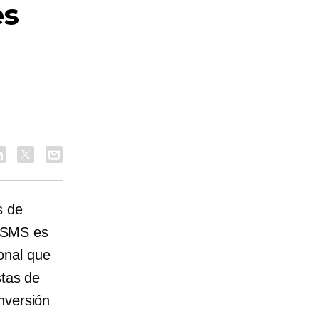
es
s de
r SMS es
onal que
stas de
nversión