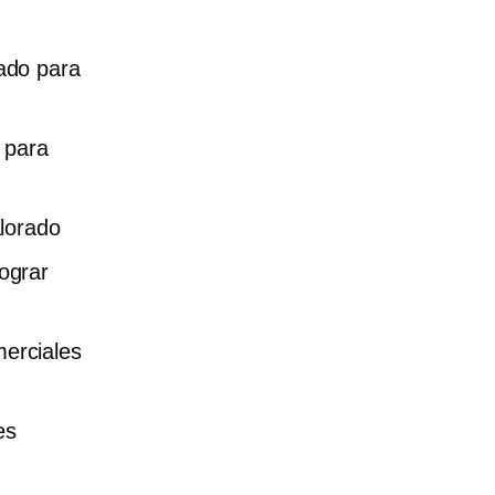
ado para
 para
lorado
ograr
erciales
es