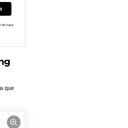
e
 de baja
ing
ra que
.