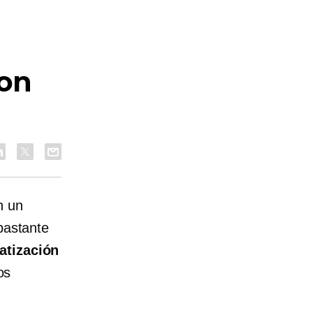
con
n un
bastante
atización
os