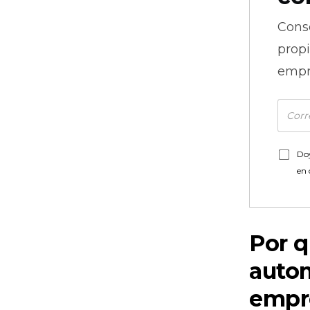
Cons
prop
empr
Doy
en
Por q
autom
empr