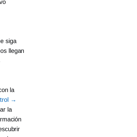
evo
e siga
os llegan
s
con la
trol →
ar la
ormación
escubrir