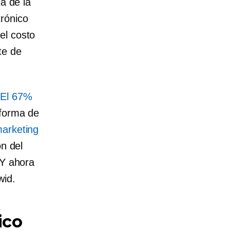
ia de la
trónico
el costo
te de
:
El 67%
aforma de
marketing
ón del
 Y ahora
wid.
ico