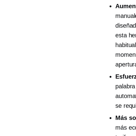
Aument
manuale
diseñad
esta he
habitua
momento
apertur
Esfuer
palabra
automat
se requ
Más
so
más eco