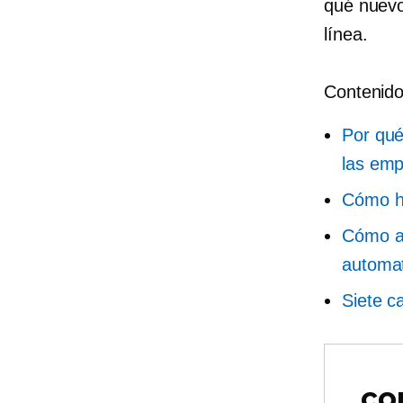
qué nuevo
línea.
Contenido
Por qué
las em
Cómo ha
Cómo ag
automa
Siete c
co