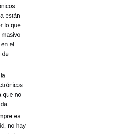
ónicos
ca están
r lo que
o masivo
 en el
s de
la
ctrónicos
a que no
nda.
empre es
d, no hay