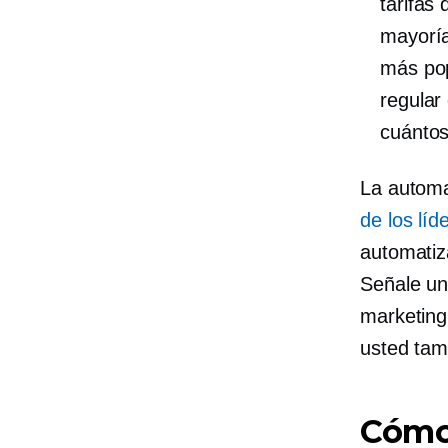
tarifas 
mayoría
más pop
regular
cuántos
La automa
de los lí
automatiz
Señale un 
marketing
usted tam
Cómo 