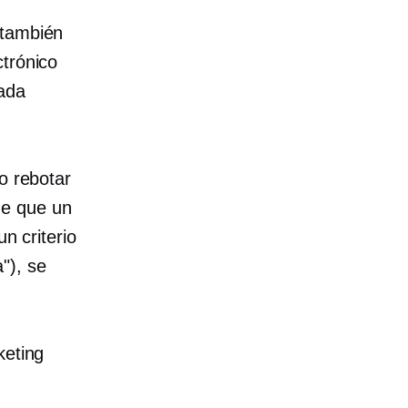
(también
ctrónico
ada
o rebotar
de que un
n criterio
"), se
keting