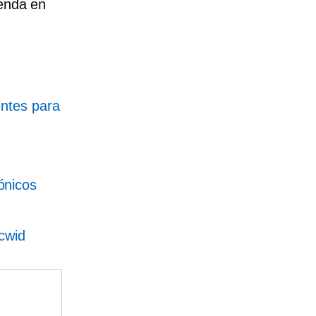
ienda en
entes para
ónicos
cwid